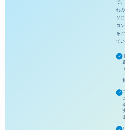
で、そ
れのス
ジに合
コンテ
をご用
ていま
中
✓
正
で
ー
報
FX
✓
に
基
実
ま
リ
✓