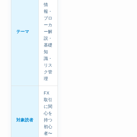
情
報・
ブロ
ーカ
テーマ
ー解
説・
基礎
知
識・
リス
ク管
理
FX
取引
に関
心を
対象読者
持つ
初心
者〜