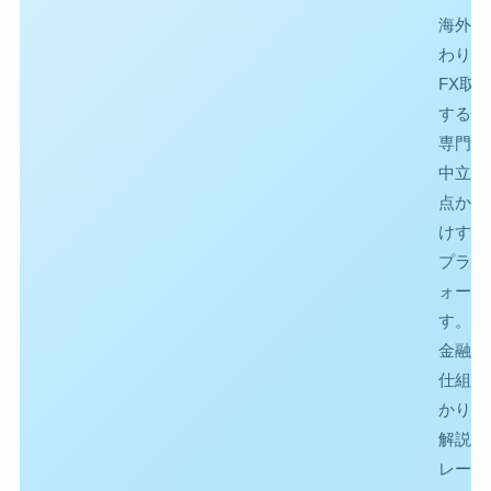
海外F
わり館
FX取
する情
専門的
中立的
点から
けする
プラッ
ォーム
す。複
金融市
仕組み
かりや
解説し
レーダ