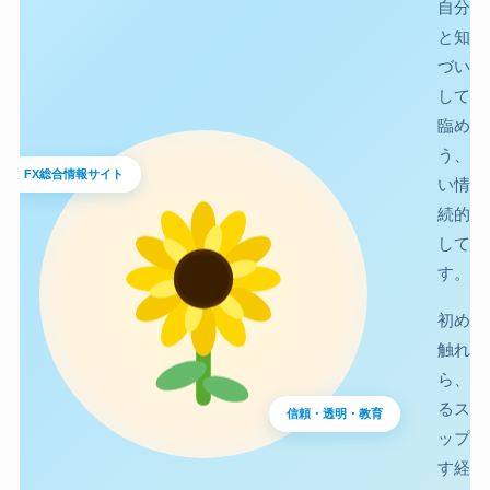
自分の
と知識
づいて
して取
臨める
う、質
FX総合情報サイト
い情報
続的に
してい
す。
初めて
触れる
ら、さ
るスキ
信頼・透明・教育
ップを
す経験