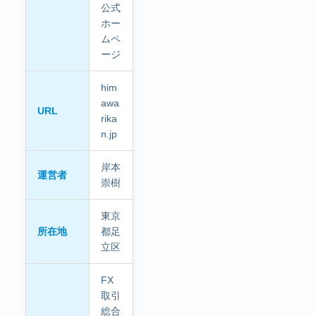
公式
ホー
ムペ
ージ
him
awa
URL
rika
n.jp
岸本
運営者
崇樹
東京
所在地
都足
立区
FX
取引
総合