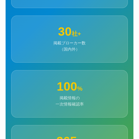
30
社+
掲載ブローカー数
（国内外）
100
%
掲載情報の
一次情報確認率