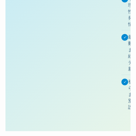
理
性
発
情
最
✓
動
ま
続
テ
新
初
✓
ら
ま
別
設