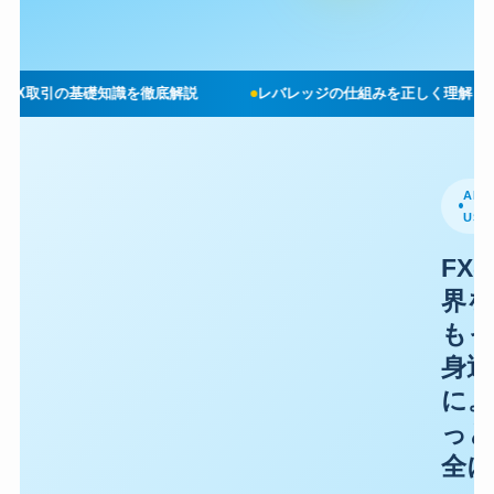
FX取引の基礎知識を徹底解説
レバレッジの仕組みを正しく理解しよ
ABO
US
FX
界を
も
身近
に。
っと
全に